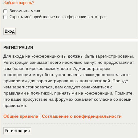
Забыли пароль?
Запомнить меня
Скрыть моё пребывание на конференции в этот раз
Р
Е
Г
И
С
Т
Р
А
Ц
И
Я
Для входа на конференцию вы должны быть зарегистрированы.
Регистрация занимает всего несколько минут, но предоставляет
вам более широкие возможности. Администратором
конференции могут быть установлены также дополнительные
привилегии для зарегистрированных пользователей. Прежде
чем зарегистрироваться, вам следует ознакомиться с
правилами и политикой, принятыми на конференции. Помните,
что ваше присутствие на форумах означает согласие со всеми
правилами.
Общие правила
|
Соглашение о конфиденциальности
Р
е
г
и
с
т
р
а
ц
и
я