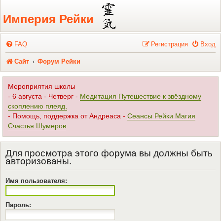
Регистрация
Империя Рейки
FAQ
Р
е
г
и
с
т
р
а
ц
и
я
Вход
Сайт
Форум Рейки
Мероприятия школы
- 6 августа - Четверг -
Медитация Путешествие к звёздному
скоплению плеяд,
- Помощь, поддержка от Андреаса -
Сеансы Рейки Магия
Счастья Шумеров
Для просмотра этого форума вы должны быть
авторизованы.
Имя пользователя:
Пароль: