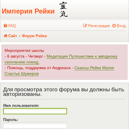
Регистрация
Империя Рейки
FAQ
Р
е
г
и
с
т
р
а
ц
и
я
Вход
Сайт
Форум Рейки
Мероприятия школы
- 6 августа - Четверг -
Медитация Путешествие к звёздному
скоплению плеяд,
- Помощь, поддержка от Андреаса -
Сеансы Рейки Магия
Счастья Шумеров
Для просмотра этого форума вы должны быть
авторизованы.
Имя пользователя:
Пароль: