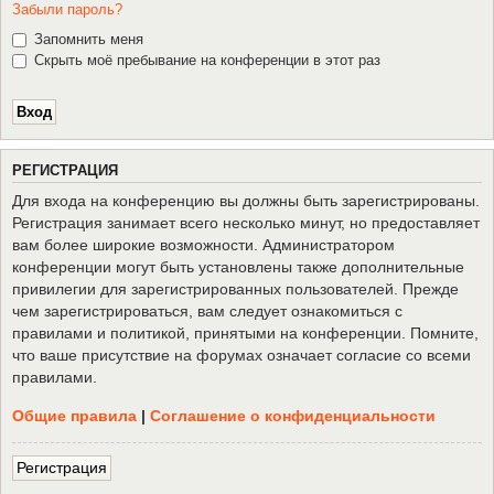
Забыли пароль?
Запомнить меня
Скрыть моё пребывание на конференции в этот раз
Р
Е
Г
И
С
Т
Р
А
Ц
И
Я
Для входа на конференцию вы должны быть зарегистрированы.
Регистрация занимает всего несколько минут, но предоставляет
вам более широкие возможности. Администратором
конференции могут быть установлены также дополнительные
привилегии для зарегистрированных пользователей. Прежде
чем зарегистрироваться, вам следует ознакомиться с
правилами и политикой, принятыми на конференции. Помните,
что ваше присутствие на форумах означает согласие со всеми
правилами.
Общие правила
|
Соглашение о конфиденциальности
Р
е
г
и
с
т
р
а
ц
и
я