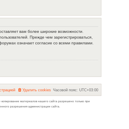
доставляет вам более широкие возможности.
ользователей. Прежде чем зарегистрироваться,
форумах означает согласие со всеми правилами.
с
т
р
а
ц
и
е
й
Удалить cookies
Часовой пояс:
UTC+03:00
е копирование материалов нашего сайта разрешено только при
ьменного разрешения администрации сайта.