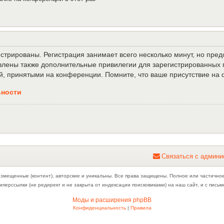
трированы. Регистрация занимает всего несколько минут, но пре
лены также дополнительные привилегии для зарегистрированных п
й, принятыми на конференции. Помните, что ваше присутствие на 
ьности
С
в
я
з
а
т
ь
с
я
с
а
д
м
и
н
и
азмещенные (контент), авторские и уникальны. Все права защищены. Полное или частично
иперссылки (не редирект и не закрыта от индексации поисковиками) на наш сайт, и с пис
Моды и расширения phpBB
Конфиденциальность
|
Правила