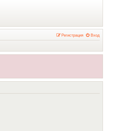
Р
е
г
и
с
т
р
а
ц
и
я
Вход