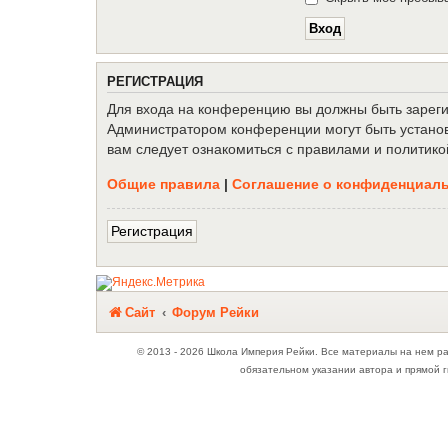
Р
Е
Г
И
С
Т
Р
А
Ц
И
Я
Для входа на конференцию вы должны быть зарегис
Администратором конференции могут быть установ
вам следует ознакомиться с правилами и политико
Общие правила
|
Соглашение о конфиденциал
Р
е
г
и
с
т
р
а
ц
и
я
Связаться с
Сайт
Форум Рейки
администрацией
© 2013 - 2026 Школа Империя Рейки. Все материалы на нем р
обязательном указании автора и прямой г