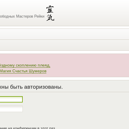
ободных Мастеров Рейки
ёздному скоплению плеяд,
 Магия Счастья Шумеров
жны быть авторизованы.
ние на конференции в этот раз