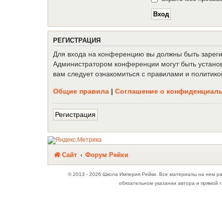
Р
Е
Г
И
С
Т
Р
А
Ц
И
Я
Для входа на конференцию вы должны быть зарегис
Администратором конференции могут быть установ
вам следует ознакомиться с правилами и политико
Общие правила
|
Соглашение о конфиденциал
Р
е
г
и
с
т
р
а
ц
и
я
Связаться с
Сайт
Форум Рейки
администрацией
© 2013 - 2026 Школа Империя Рейки. Все материалы на нем р
обязательном указании автора и прямой г