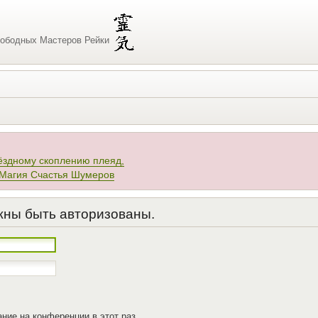
ободных Мастеров Рейки
ёздному скоплению плеяд,
 Магия Счастья Шумеров
жны быть авторизованы.
ние на конференции в этот раз