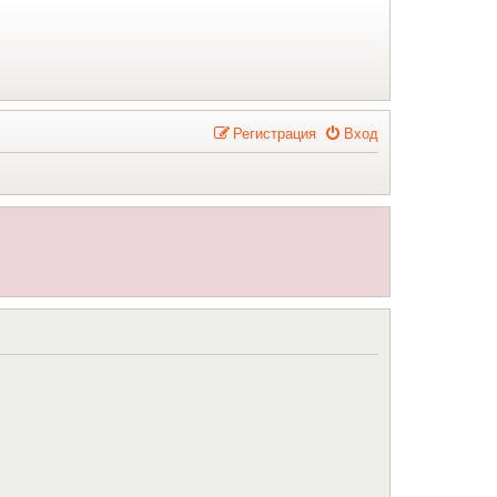
Р
е
г
и
с
т
р
а
ц
и
я
Вход