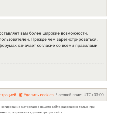
доставляет вам более широкие возможности.
ользователей. Прежде чем зарегистрироваться,
форумах означает согласие со всеми правилами.
с
т
р
а
ц
и
е
й
Удалить cookies
Часовой пояс:
UTC+03:00
е копирование материалов нашего сайта разрешено только при
ьменного разрешения администрации сайта.