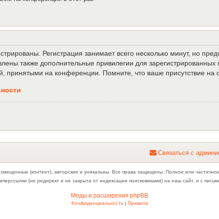
трированы. Регистрация занимает всего несколько минут, но пре
лены также дополнительные привилегии для зарегистрированных п
й, принятыми на конференции. Помните, что ваше присутствие на 
ьности
С
в
я
з
а
т
ь
с
я
с
а
д
м
и
н
и
азмещенные (контент), авторские и уникальны. Все права защищены. Полное или частично
иперссылки (не редирект и не закрыта от индексации поисковиками) на наш сайт, и с пис
Моды и расширения phpBB
Конфиденциальность
|
Правила