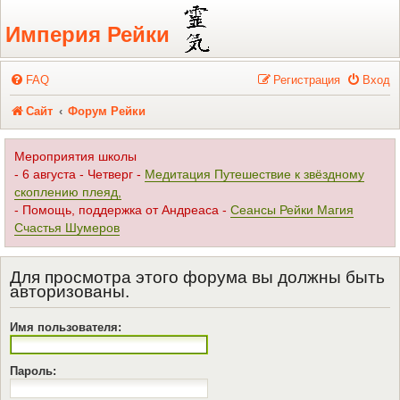
Регистрация
Империя Рейки
FAQ
Р
е
г
и
с
т
р
а
ц
и
я
Вход
Сайт
Форум Рейки
Мероприятия школы
- 6 августа - Четверг -
Медитация Путешествие к звёздному
скоплению плеяд,
- Помощь, поддержка от Андреаса -
Сеансы Рейки Магия
Счастья Шумеров
Для просмотра этого форума вы должны быть
авторизованы.
Имя пользователя:
Пароль: