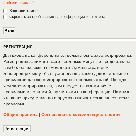
Забыли пароль?
Запомнить меня
Скрыть моё пребывание на конференции в этот раз
Р
Е
Г
И
С
Т
Р
А
Ц
И
Я
Для входа на конференцию вы должны быть зарегистрированы.
Регистрация занимает всего несколько минут, но предоставляет
вам более широкие возможности. Администратором
конференции могут быть установлены также дополнительные
привилегии для зарегистрированных пользователей. Прежде
чем зарегистрироваться, вам следует ознакомиться с
правилами и политикой, принятыми на конференции. Помните,
что ваше присутствие на форумах означает согласие со всеми
правилами.
Общие правила
|
Соглашение о конфиденциальности
Р
е
г
и
с
т
р
а
ц
и
я