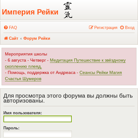
Регистрация
Империя Рейки
FAQ
Р
е
г
и
с
т
р
а
ц
и
я
Вход
Сайт
Форум Рейки
Мероприятия школы
- 6 августа - Четверг -
Медитация Путешествие к звёздному
скоплению плеяд,
- Помощь, поддержка от Андреаса -
Сеансы Рейки Магия
Счастья Шумеров
Для просмотра этого форума вы должны быть
авторизованы.
Имя пользователя:
Пароль: