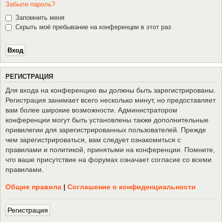
Забыли пароль?
Запомнить меня
Скрыть моё пребывание на конференции в этот раз
Р
Е
Г
И
С
Т
Р
А
Ц
И
Я
Для входа на конференцию вы должны быть зарегистрированы.
Регистрация занимает всего несколько минут, но предоставляет
вам более широкие возможности. Администратором
конференции могут быть установлены также дополнительные
привилегии для зарегистрированных пользователей. Прежде
чем зарегистрироваться, вам следует ознакомиться с
правилами и политикой, принятыми на конференции. Помните,
что ваше присутствие на форумах означает согласие со всеми
правилами.
Общие правила
|
Соглашение о конфиденциальности
Р
е
г
и
с
т
р
а
ц
и
я