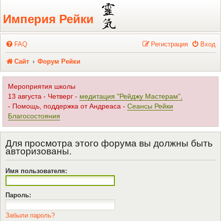
Регистрация
Империя Рейки
FAQ
Р
е
г
и
с
т
р
а
ц
и
я
Вход
Сайт
Форум Рейки
Мероприятия школы
13 августа - Четверг -
медитация "Рейджу Мастерам",
- Помощь, поддержка от Андреаса -
Сеансы Рейки
Благосостояния
Для просмотра этого форума вы должны быть
авторизованы.
Имя пользователя:
Пароль:
Забыли пароль?