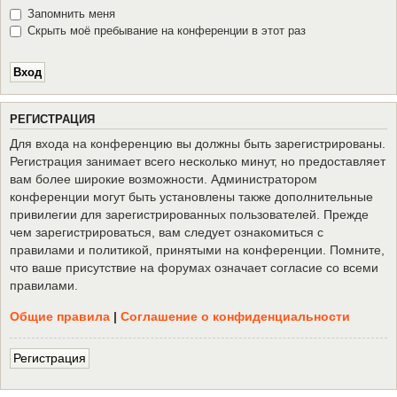
Запомнить меня
Скрыть моё пребывание на конференции в этот раз
Р
Е
Г
И
С
Т
Р
А
Ц
И
Я
Для входа на конференцию вы должны быть зарегистрированы.
Регистрация занимает всего несколько минут, но предоставляет
вам более широкие возможности. Администратором
конференции могут быть установлены также дополнительные
привилегии для зарегистрированных пользователей. Прежде
чем зарегистрироваться, вам следует ознакомиться с
правилами и политикой, принятыми на конференции. Помните,
что ваше присутствие на форумах означает согласие со всеми
правилами.
Общие правила
|
Соглашение о конфиденциальности
Р
е
г
и
с
т
р
а
ц
и
я