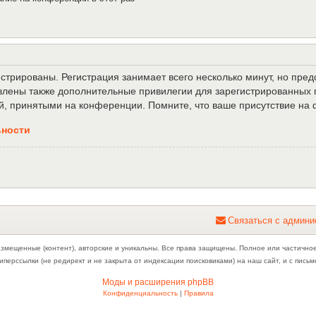
трированы. Регистрация занимает всего несколько минут, но пре
лены также дополнительные привилегии для зарегистрированных п
й, принятыми на конференции. Помните, что ваше присутствие на 
ьности
С
в
я
з
а
т
ь
с
я
с
а
д
м
и
н
и
азмещенные (контент), авторские и уникальны. Все права защищены. Полное или частично
иперссылки (не редирект и не закрыта от индексации поисковиками) на наш сайт, и с пис
Моды и расширения phpBB
Конфиденциальность
|
Правила