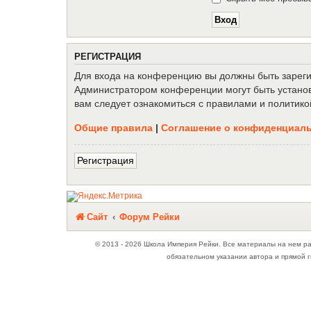
Р
Е
Г
И
С
Т
Р
А
Ц
И
Я
Для входа на конференцию вы должны быть зарегис
Администратором конференции могут быть установ
вам следует ознакомиться с правилами и политико
Общие правила
|
Соглашение о конфиденциал
Р
е
г
и
с
т
р
а
ц
и
я
Связаться с
Сайт
Форум Рейки
администрацией
© 2013 - 2026 Школа Империя Рейки. Все материалы на нем р
обязательном указании автора и прямой г