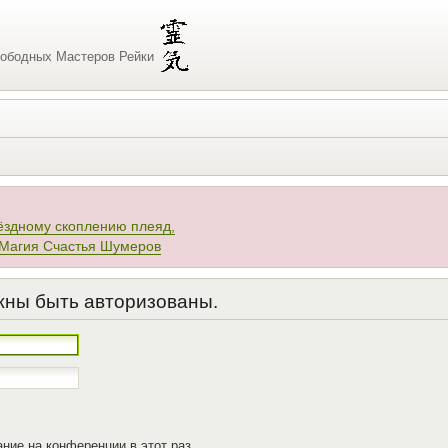
ободных Мастеров Рейки
ёздному скоплению плеяд,
 Магия Счастья Шумеров
жны быть авторизованы.
ние на конференции в этот раз