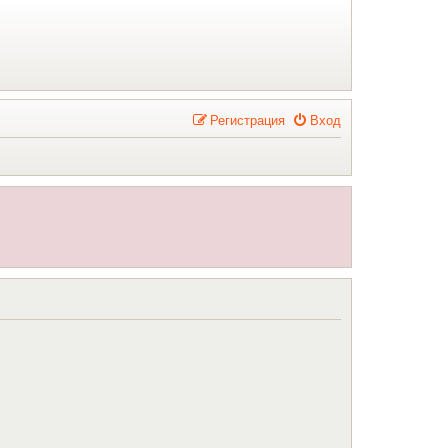
Р
е
г
и
с
т
р
а
ц
и
я
Вход