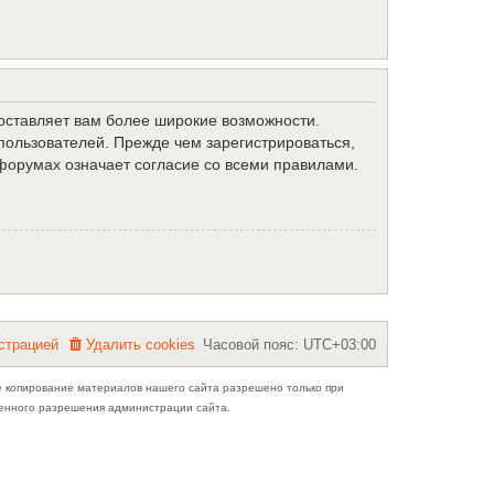
доставляет вам более широкие возможности.
ользователей. Прежде чем зарегистрироваться,
форумах означает согласие со всеми правилами.
с
т
р
а
ц
и
е
й
Удалить cookies
Часовой пояс:
UTC+03:00
е копирование материалов нашего сайта разрешено только при
ьменного разрешения администрации сайта.