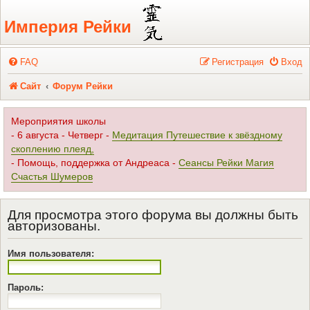
Регистрация
Империя Рейки
FAQ
Р
е
г
и
с
т
р
а
ц
и
я
Вход
Сайт
Форум Рейки
Мероприятия школы
- 6 августа - Четверг -
Медитация Путешествие к звёздному
скоплению плеяд,
- Помощь, поддержка от Андреаса -
Сеансы Рейки Магия
Счастья Шумеров
Для просмотра этого форума вы должны быть
авторизованы.
Имя пользователя:
Пароль: