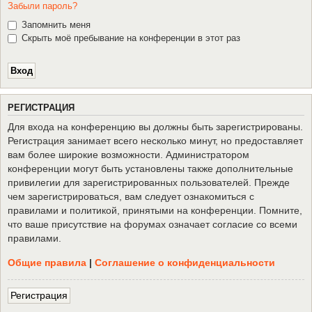
Забыли пароль?
Запомнить меня
Скрыть моё пребывание на конференции в этот раз
Р
Е
Г
И
С
Т
Р
А
Ц
И
Я
Для входа на конференцию вы должны быть зарегистрированы.
Регистрация занимает всего несколько минут, но предоставляет
вам более широкие возможности. Администратором
конференции могут быть установлены также дополнительные
привилегии для зарегистрированных пользователей. Прежде
чем зарегистрироваться, вам следует ознакомиться с
правилами и политикой, принятыми на конференции. Помните,
что ваше присутствие на форумах означает согласие со всеми
правилами.
Общие правила
|
Соглашение о конфиденциальности
Р
е
г
и
с
т
р
а
ц
и
я