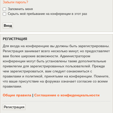
Забыли пароль?
Запомнить меня
Скрыть моё пребывание на конференции в этот раз
Р
Е
Г
И
С
Т
Р
А
Ц
И
Я
Для входа на конференцию вы должны быть зарегистрированы.
Регистрация занимает всего несколько минут, но предоставляет
вам более широкие возможности. Администратором
конференции могут быть установлены также дополнительные
привилегии для зарегистрированных пользователей. Прежде
чем зарегистрироваться, вам следует ознакомиться с
правилами и политикой, принятыми на конференции. Помните,
что ваше присутствие на форумах означает согласие со всеми
правилами.
Общие правила
|
Соглашение о конфиденциальности
Р
е
г
и
с
т
р
а
ц
и
я