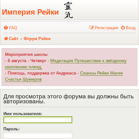
Регистрация
Империя Рейки
FAQ
Р
е
г
и
с
т
р
а
ц
и
я
Вход
Сайт
Форум Рейки
Мероприятия школы
- 6 августа - Четверг -
Медитация Путешествие к звёздному
скоплению плеяд,
- Помощь, поддержка от Андреаса -
Сеансы Рейки Магия
Счастья Шумеров
Для просмотра этого форума вы должны быть
авторизованы.
Имя пользователя:
Пароль: