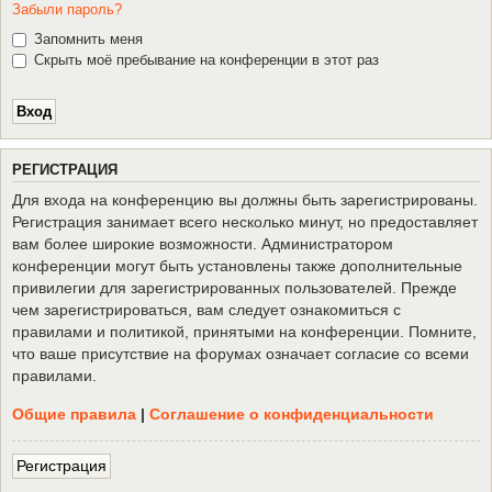
Забыли пароль?
Запомнить меня
Скрыть моё пребывание на конференции в этот раз
Р
Е
Г
И
С
Т
Р
А
Ц
И
Я
Для входа на конференцию вы должны быть зарегистрированы.
Регистрация занимает всего несколько минут, но предоставляет
вам более широкие возможности. Администратором
конференции могут быть установлены также дополнительные
привилегии для зарегистрированных пользователей. Прежде
чем зарегистрироваться, вам следует ознакомиться с
правилами и политикой, принятыми на конференции. Помните,
что ваше присутствие на форумах означает согласие со всеми
правилами.
Общие правила
|
Соглашение о конфиденциальности
Р
е
г
и
с
т
р
а
ц
и
я