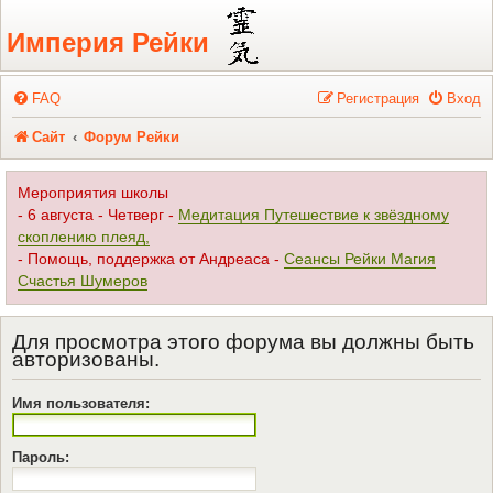
Регистрация
Империя Рейки
FAQ
Р
е
г
и
с
т
р
а
ц
и
я
Вход
Сайт
Форум Рейки
Мероприятия школы
- 6 августа - Четверг -
Медитация Путешествие к звёздному
скоплению плеяд,
- Помощь, поддержка от Андреаса -
Сеансы Рейки Магия
Счастья Шумеров
Для просмотра этого форума вы должны быть
авторизованы.
Имя пользователя:
Пароль: