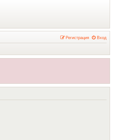
Р
е
г
и
с
т
р
а
ц
и
я
Вход