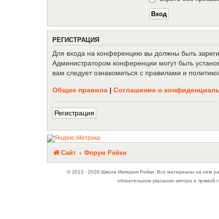
Р
Е
Г
И
С
Т
Р
А
Ц
И
Я
Для входа на конференцию вы должны быть зарегис
Администратором конференции могут быть установ
вам следует ознакомиться с правилами и политико
Общие правила
|
Соглашение о конфиденциал
Р
е
г
и
с
т
р
а
ц
и
я
Связаться с
Сайт
Форум Рейки
администрацией
© 2013 - 2026 Школа Империя Рейки. Все материалы на нем р
обязательном указании автора и прямой г