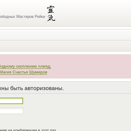
ободных Мастеров Рейки
ёздному скоплению плеяд,
 Магия Счастья Шумеров
жны быть авторизованы.
ние на конференции в этот раз