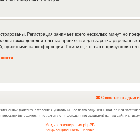
трированы. Регистрация занимает всего несколько минут, но пре
лены также дополнительные привилегии для зарегистрированных п
й, принятыми на конференции. Помните, что ваше присутствие на 
ьности
С
в
я
з
а
т
ь
с
я
с
а
д
м
и
н
и
азмещенные (контент), авторские и уникальны. Все права защищены. Полное или частично
иперссылки (не редирект и не закрыта от индексации поисковиками) на наш сайт, и с пис
Моды и расширения phpBB
Конфиденциальность
|
Правила