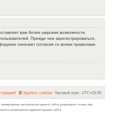
доставляет вам более широкие возможности.
ользователей. Прежде чем зарегистрироваться,
форумах означает согласие со всеми правилами.
с
т
р
а
ц
и
е
й
Удалить cookies
Часовой пояс:
UTC+03:00
е копирование материалов нашего сайта разрешено только при
ьменного разрешения администрации сайта.