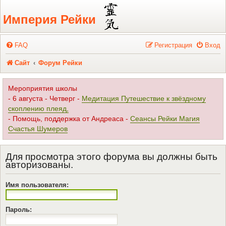
Регистрация
Империя Рейки
FAQ
Р
е
г
и
с
т
р
а
ц
и
я
Вход
Сайт
Форум Рейки
Мероприятия школы
- 6 августа - Четверг -
Медитация Путешествие к звёздному
скоплению плеяд,
- Помощь, поддержка от Андреаса -
Сеансы Рейки Магия
Счастья Шумеров
Для просмотра этого форума вы должны быть
авторизованы.
Имя пользователя:
Пароль: