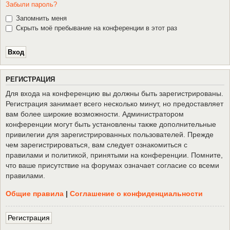
Забыли пароль?
Запомнить меня
Скрыть моё пребывание на конференции в этот раз
Р
Е
Г
И
С
Т
Р
А
Ц
И
Я
Для входа на конференцию вы должны быть зарегистрированы.
Регистрация занимает всего несколько минут, но предоставляет
вам более широкие возможности. Администратором
конференции могут быть установлены также дополнительные
привилегии для зарегистрированных пользователей. Прежде
чем зарегистрироваться, вам следует ознакомиться с
правилами и политикой, принятыми на конференции. Помните,
что ваше присутствие на форумах означает согласие со всеми
правилами.
Общие правила
|
Соглашение о конфиденциальности
Р
е
г
и
с
т
р
а
ц
и
я