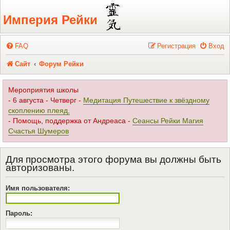
Регистрация
Империя Рейки
FAQ
Р
е
г
и
с
т
р
а
ц
и
я
Вход
Сайт
Форум Рейки
Мероприятия школы
- 6 августа - Четверг -
Медитация Путешествие к звёздному
скоплению плеяд,
- Помощь, поддержка от Андреаса -
Сеансы Рейки Магия
Счастья Шумеров
Для просмотра этого форума вы должны быть
авторизованы.
Имя пользователя:
Пароль: