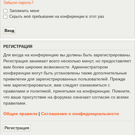
Забыли пароль?
Запомнить меня
Скрыть моё пребывание на конференции в этот раз
Р
Е
Г
И
С
Т
Р
А
Ц
И
Я
Для входа на конференцию вы должны быть зарегистрированы.
Регистрация занимает всего несколько минут, но предоставляет
вам более широкие возможности. Администратором
конференции могут быть установлены также дополнительные
привилегии для зарегистрированных пользователей. Прежде
чем зарегистрироваться, вам следует ознакомиться с
правилами и политикой, принятыми на конференции. Помните,
что ваше присутствие на форумах означает согласие со всеми
правилами.
Общие правила
|
Соглашение о конфиденциальности
Р
е
г
и
с
т
р
а
ц
и
я