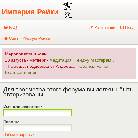
Регистрация
Империя Рейки
FAQ
Р
е
г
и
с
т
р
а
ц
и
я
Вход
Сайт
Форум Рейки
Мероприятия школы
13 августа - Четверг -
медитация "Рейджу Мастерам",
- Помощь, поддержка от Андреаса -
Сеансы Рейки
Благосостояния
Для просмотра этого форума вы должны быть
авторизованы.
Имя пользователя:
Пароль:
Забыли пароль?