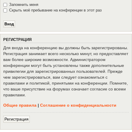
Запомнить меня
Скрыть моё пребывание на конференции в этот раз
Р
Е
Г
И
С
Т
Р
А
Ц
И
Я
Для входа на конференцию вы должны быть зарегистрированы.
Регистрация занимает всего несколько минут, но предоставляет
вам более широкие возможности. Администратором
конференции могут быть установлены также дополнительные
привилегии для зарегистрированных пользователей. Прежде
чем зарегистрироваться, вам следует ознакомиться с
правилами и политикой, принятыми на конференции. Помните,
что ваше присутствие на форумах означает согласие со всеми
правилами.
Общие правила
|
Соглашение о конфиденциальности
Р
е
г
и
с
т
р
а
ц
и
я