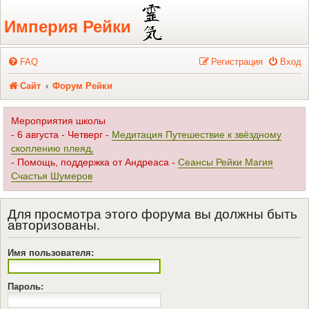
Регистрация
Империя Рейки
FAQ
Р
е
г
и
с
т
р
а
ц
и
я
Вход
Сайт
Форум Рейки
Мероприятия школы
- 6 августа - Четверг -
Медитация Путешествие к звёздному
скоплению плеяд,
- Помощь, поддержка от Андреаса -
Сеансы Рейки Магия
Счастья Шумеров
Для просмотра этого форума вы должны быть
авторизованы.
Имя пользователя:
Пароль: