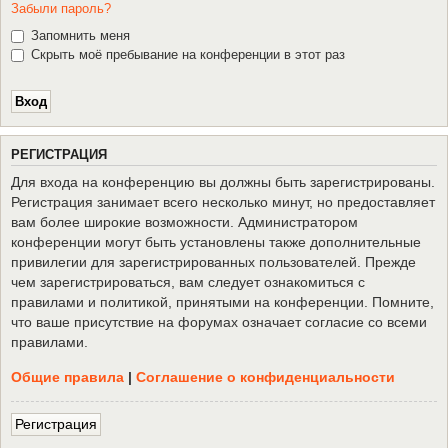
Забыли пароль?
Запомнить меня
Скрыть моё пребывание на конференции в этот раз
Р
Е
Г
И
С
Т
Р
А
Ц
И
Я
Для входа на конференцию вы должны быть зарегистрированы.
Регистрация занимает всего несколько минут, но предоставляет
вам более широкие возможности. Администратором
конференции могут быть установлены также дополнительные
привилегии для зарегистрированных пользователей. Прежде
чем зарегистрироваться, вам следует ознакомиться с
правилами и политикой, принятыми на конференции. Помните,
что ваше присутствие на форумах означает согласие со всеми
правилами.
Общие правила
|
Соглашение о конфиденциальности
Р
е
г
и
с
т
р
а
ц
и
я