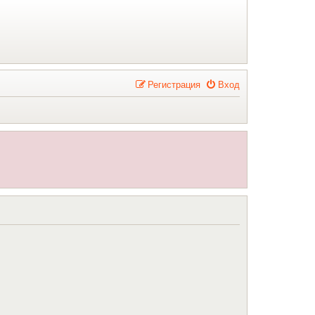
Р
е
г
и
с
т
р
а
ц
и
я
Вход