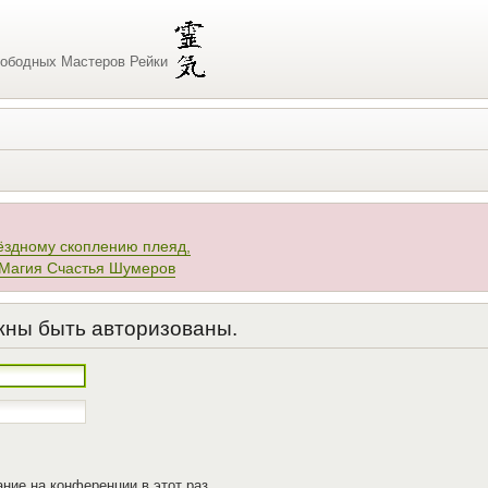
ободных Мастеров Рейки
ёздному скоплению плеяд,
 Магия Счастья Шумеров
жны быть авторизованы.
ние на конференции в этот раз