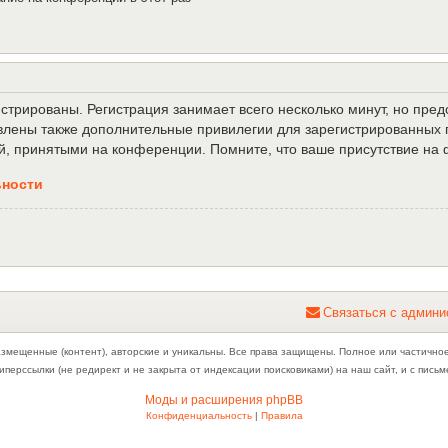
трированы. Регистрация занимает всего несколько минут, но пре
лены также дополнительные привилегии для зарегистрированных п
й, принятыми на конференции. Помните, что ваше присутствие на 
ьности
С
в
я
з
а
т
ь
с
я
с
а
д
м
и
н
и
азмещенные (контент), авторские и уникальны. Все права защищены. Полное или частично
иперссылки (не редирект и не закрыта от индексации поисковиками) на наш сайт, и с пис
Моды и расширения phpBB
Конфиденциальность
|
Правила