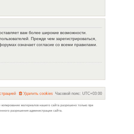
доставляет вам более широкие возможности.
ользователей. Прежде чем зарегистрироваться,
форумах означает согласие со всеми правилами.
с
т
р
а
ц
и
е
й
Удалить cookies
Часовой пояс:
UTC+03:00
е копирование материалов нашего сайта разрешено только при
ьменного разрешения администрации сайта.