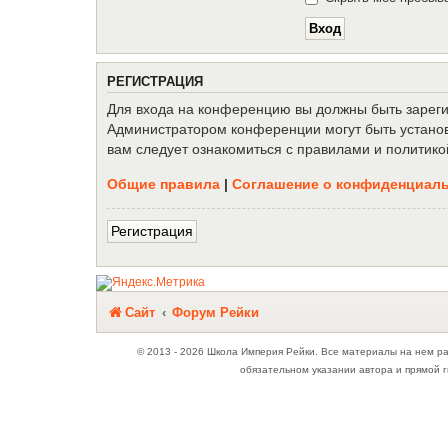
Р
Е
Г
И
С
Т
Р
А
Ц
И
Я
Для входа на конференцию вы должны быть зарегис
Администратором конференции могут быть установ
вам следует ознакомиться с правилами и политико
Общие правила
|
Соглашение о конфиденциал
Р
е
г
и
с
т
р
а
ц
и
я
Связаться с
Сайт
Форум Рейки
администрацией
© 2013 - 2026 Школа Империя Рейки. Все материалы на нем р
обязательном указании автора и прямой г