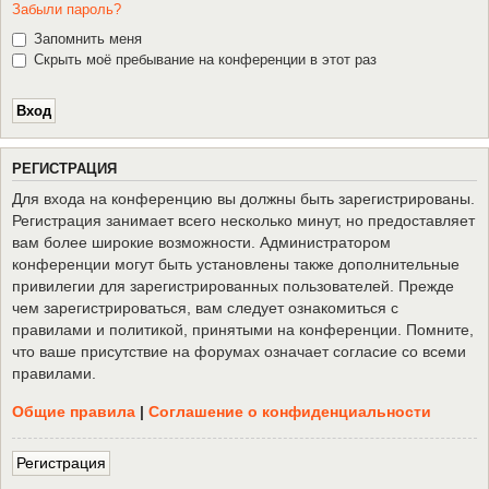
Забыли пароль?
Запомнить меня
Скрыть моё пребывание на конференции в этот раз
Р
Е
Г
И
С
Т
Р
А
Ц
И
Я
Для входа на конференцию вы должны быть зарегистрированы.
Регистрация занимает всего несколько минут, но предоставляет
вам более широкие возможности. Администратором
конференции могут быть установлены также дополнительные
привилегии для зарегистрированных пользователей. Прежде
чем зарегистрироваться, вам следует ознакомиться с
правилами и политикой, принятыми на конференции. Помните,
что ваше присутствие на форумах означает согласие со всеми
правилами.
Общие правила
|
Соглашение о конфиденциальности
Р
е
г
и
с
т
р
а
ц
и
я