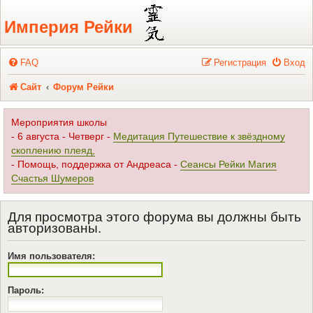
Регистрация
Империя Рейки
FAQ
Р
е
г
и
с
т
р
а
ц
и
я
Вход
Сайт
Форум Рейки
Мероприятия школы
- 6 августа - Четверг -
Медитация Путешествие к звёздному
скоплению плеяд,
- Помощь, поддержка от Андреаса -
Сеансы Рейки Магия
Счастья Шумеров
Для просмотра этого форума вы должны быть
авторизованы.
Имя пользователя:
Пароль: