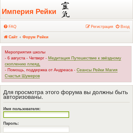
Регистрация
Империя Рейки
FAQ
Р
е
г
и
с
т
р
а
ц
и
я
Вход
Сайт
Форум Рейки
Мероприятия школы
- 6 августа - Четверг -
Медитация Путешествие к звёздному
скоплению плеяд,
- Помощь, поддержка от Андреаса -
Сеансы Рейки Магия
Счастья Шумеров
Для просмотра этого форума вы должны быть
авторизованы.
Имя пользователя:
Пароль: