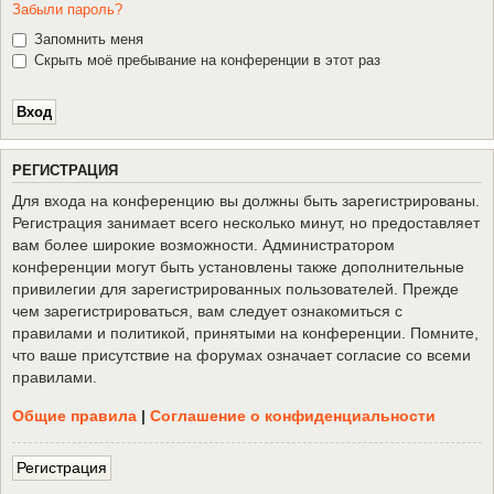
Забыли пароль?
Запомнить меня
Скрыть моё пребывание на конференции в этот раз
Р
Е
Г
И
С
Т
Р
А
Ц
И
Я
Для входа на конференцию вы должны быть зарегистрированы.
Регистрация занимает всего несколько минут, но предоставляет
вам более широкие возможности. Администратором
конференции могут быть установлены также дополнительные
привилегии для зарегистрированных пользователей. Прежде
чем зарегистрироваться, вам следует ознакомиться с
правилами и политикой, принятыми на конференции. Помните,
что ваше присутствие на форумах означает согласие со всеми
правилами.
Общие правила
|
Соглашение о конфиденциальности
Р
е
г
и
с
т
р
а
ц
и
я