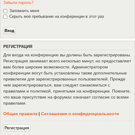
Забыли пароль?
Запомнить меня
Скрыть моё пребывание на конференции в этот раз
Р
Е
Г
И
С
Т
Р
А
Ц
И
Я
Для входа на конференцию вы должны быть зарегистрированы.
Регистрация занимает всего несколько минут, но предоставляет
вам более широкие возможности. Администратором
конференции могут быть установлены также дополнительные
привилегии для зарегистрированных пользователей. Прежде
чем зарегистрироваться, вам следует ознакомиться с
правилами и политикой, принятыми на конференции. Помните,
что ваше присутствие на форумах означает согласие со всеми
правилами.
Общие правила
|
Соглашение о конфиденциальности
Р
е
г
и
с
т
р
а
ц
и
я