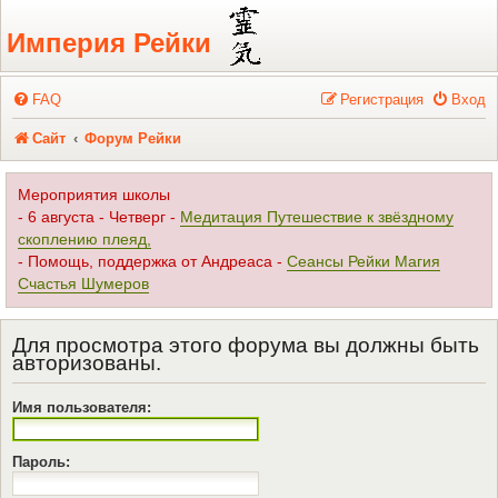
Регистрация
Империя Рейки
FAQ
Р
е
г
и
с
т
р
а
ц
и
я
Вход
Сайт
Форум Рейки
Мероприятия школы
- 6 августа - Четверг -
Медитация Путешествие к звёздному
скоплению плеяд,
- Помощь, поддержка от Андреаса -
Сеансы Рейки Магия
Счастья Шумеров
Для просмотра этого форума вы должны быть
авторизованы.
Имя пользователя:
Пароль: