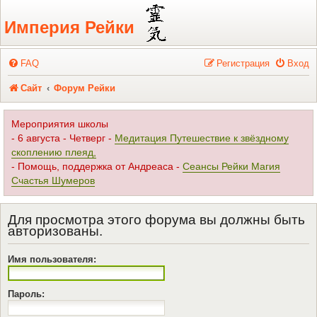
Регистрация
Империя Рейки
FAQ
Р
е
г
и
с
т
р
а
ц
и
я
Вход
Сайт
Форум Рейки
Мероприятия школы
- 6 августа - Четверг -
Медитация Путешествие к звёздному
скоплению плеяд,
- Помощь, поддержка от Андреаса -
Сеансы Рейки Магия
Счастья Шумеров
Для просмотра этого форума вы должны быть
авторизованы.
Имя пользователя:
Пароль: