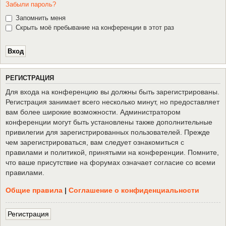
Забыли пароль?
Запомнить меня
Скрыть моё пребывание на конференции в этот раз
Р
Е
Г
И
С
Т
Р
А
Ц
И
Я
Для входа на конференцию вы должны быть зарегистрированы.
Регистрация занимает всего несколько минут, но предоставляет
вам более широкие возможности. Администратором
конференции могут быть установлены также дополнительные
привилегии для зарегистрированных пользователей. Прежде
чем зарегистрироваться, вам следует ознакомиться с
правилами и политикой, принятыми на конференции. Помните,
что ваше присутствие на форумах означает согласие со всеми
правилами.
Общие правила
|
Соглашение о конфиденциальности
Р
е
г
и
с
т
р
а
ц
и
я