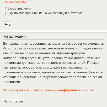
Забыли пароль?
Запомнить меня
Скрыть моё пребывание на конференции в этот раз
Р
Е
Г
И
С
Т
Р
А
Ц
И
Я
Для входа на конференцию вы должны быть зарегистрированы.
Регистрация занимает всего несколько минут, но предоставляет
вам более широкие возможности. Администратором
конференции могут быть установлены также дополнительные
привилегии для зарегистрированных пользователей. Прежде
чем зарегистрироваться, вам следует ознакомиться с
правилами и политикой, принятыми на конференции. Помните,
что ваше присутствие на форумах означает согласие со всеми
правилами.
Общие правила
|
Соглашение о конфиденциальности
Р
е
г
и
с
т
р
а
ц
и
я