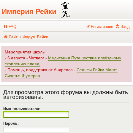
Регистрация
Империя Рейки
FAQ
Р
е
г
и
с
т
р
а
ц
и
я
Вход
Сайт
Форум Рейки
Мероприятия школы
- 6 августа - Четверг -
Медитация Путешествие к звёздному
скоплению плеяд,
- Помощь, поддержка от Андреаса -
Сеансы Рейки Магия
Счастья Шумеров
Для просмотра этого форума вы должны быть
авторизованы.
Имя пользователя:
Пароль: