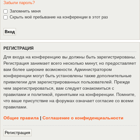
Забыли пароль?
Запомнить меня
Скрыть моё пребывание на конференции в этот раз
Р
Е
Г
И
С
Т
Р
А
Ц
И
Я
Для входа на конференцию вы должны быть зарегистрированы.
Регистрация занимает всего несколько минут, но предоставляет
вам более широкие возможности. Администратором
конференции могут быть установлены также дополнительные
привилегии для зарегистрированных пользователей. Прежде
чем зарегистрироваться, вам следует ознакомиться с
правилами и политикой, принятыми на конференции. Помните,
что ваше присутствие на форумах означает согласие со всеми
правилами.
Общие правила
|
Соглашение о конфиденциальности
Р
е
г
и
с
т
р
а
ц
и
я