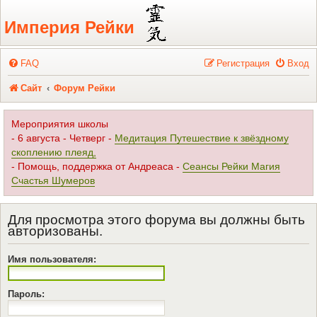
Регистрация
Империя Рейки
FAQ
Р
е
г
и
с
т
р
а
ц
и
я
Вход
Сайт
Форум Рейки
Мероприятия школы
- 6 августа - Четверг -
Медитация Путешествие к звёздному
скоплению плеяд,
- Помощь, поддержка от Андреаса -
Сеансы Рейки Магия
Счастья Шумеров
Для просмотра этого форума вы должны быть
авторизованы.
Имя пользователя:
Пароль: