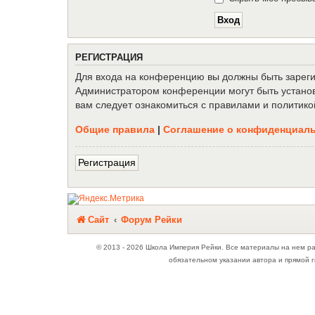
Р
Е
Г
И
С
Т
Р
А
Ц
И
Я
Для входа на конференцию вы должны быть зарегис
Администратором конференции могут быть установ
вам следует ознакомиться с правилами и политико
Общие правила
|
Соглашение о конфиденциал
Р
е
г
и
с
т
р
а
ц
и
я
Связаться с
Сайт
Форум Рейки
администрацией
© 2013 - 2026 Школа Империя Рейки. Все материалы на нем р
обязательном указании автора и прямой г