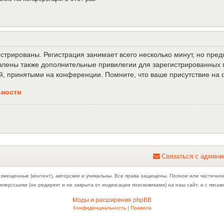
трированы. Регистрация занимает всего несколько минут, но пре
лены также дополнительные привилегии для зарегистрированных п
й, принятыми на конференции. Помните, что ваше присутствие на 
ьности
С
в
я
з
а
т
ь
с
я
с
а
д
м
и
н
и
азмещенные (контент), авторские и уникальны. Все права защищены. Полное или частично
иперссылки (не редирект и не закрыта от индексации поисковиками) на наш сайт, и с пис
Моды и расширения phpBB
Конфиденциальность
|
Правила