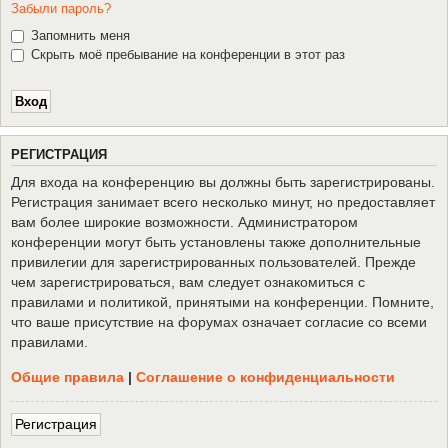
Забыли пароль?
Запомнить меня
Скрыть моё пребывание на конференции в этот раз
Р
Е
Г
И
С
Т
Р
А
Ц
И
Я
Для входа на конференцию вы должны быть зарегистрированы.
Регистрация занимает всего несколько минут, но предоставляет
вам более широкие возможности. Администратором
конференции могут быть установлены также дополнительные
привилегии для зарегистрированных пользователей. Прежде
чем зарегистрироваться, вам следует ознакомиться с
правилами и политикой, принятыми на конференции. Помните,
что ваше присутствие на форумах означает согласие со всеми
правилами.
Общие правила
|
Соглашение о конфиденциальности
Р
е
г
и
с
т
р
а
ц
и
я