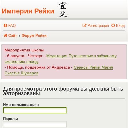
Регистрация
Империя Рейки
FAQ
Р
е
г
и
с
т
р
а
ц
и
я
Вход
Сайт
Форум Рейки
Мероприятия школы
- 6 августа - Четверг -
Медитация Путешествие к звёздному
скоплению плеяд,
- Помощь, поддержка от Андреаса -
Сеансы Рейки Магия
Счастья Шумеров
Для просмотра этого форума вы должны быть
авторизованы.
Имя пользователя:
Пароль: