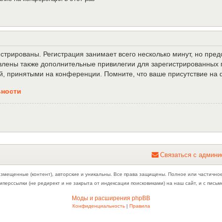
трированы. Регистрация занимает всего несколько минут, но пре
лены также дополнительные привилегии для зарегистрированных п
й, принятыми на конференции. Помните, что ваше присутствие на 
ьности
С
в
я
з
а
т
ь
с
я
с
а
д
м
и
н
и
азмещенные (контент), авторские и уникальны. Все права защищены. Полное или частично
иперссылки (не редирект и не закрыта от индексации поисковиками) на наш сайт, и с пис
Моды и расширения phpBB
Конфиденциальность
|
Правила