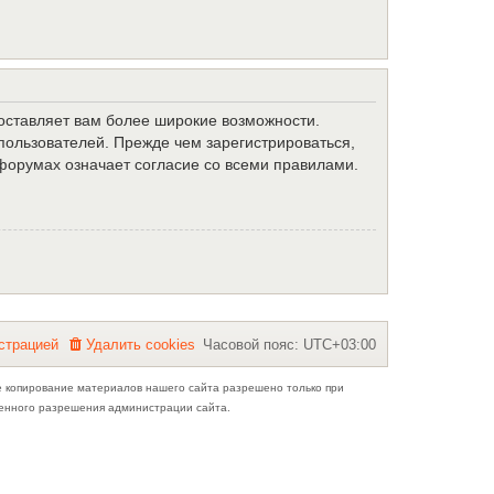
доставляет вам более широкие возможности.
ользователей. Прежде чем зарегистрироваться,
форумах означает согласие со всеми правилами.
с
т
р
а
ц
и
е
й
Удалить cookies
Часовой пояс:
UTC+03:00
е копирование материалов нашего сайта разрешено только при
ьменного разрешения администрации сайта.