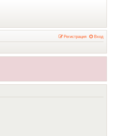
Р
е
г
и
с
т
р
а
ц
и
я
Вход