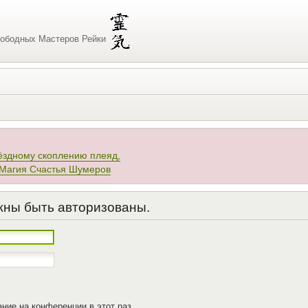
ободных Мастеров Рейки
ёздному скоплению плеяд,
 Магия Счастья Шумеров
жны быть авторизованы.
ние на конференции в этот раз