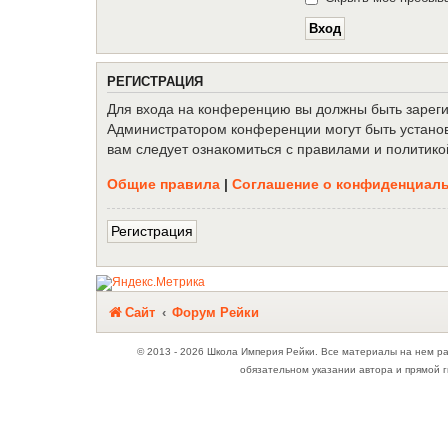
Р
Е
Г
И
С
Т
Р
А
Ц
И
Я
Для входа на конференцию вы должны быть зарегис
Администратором конференции могут быть установ
вам следует ознакомиться с правилами и политико
Общие правила
|
Соглашение о конфиденциал
Р
е
г
и
с
т
р
а
ц
и
я
Связаться с
Сайт
Форум Рейки
администрацией
© 2013 - 2026 Школа Империя Рейки. Все материалы на нем р
обязательном указании автора и прямой г