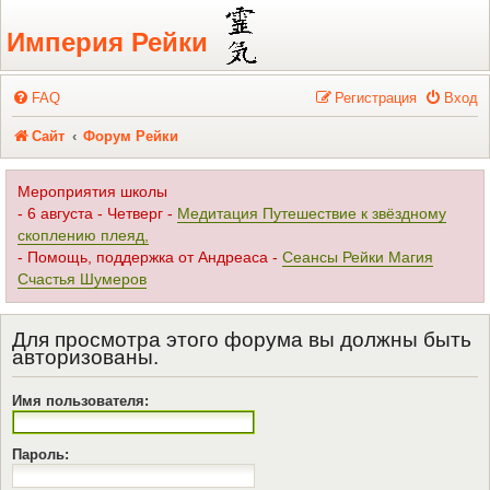
Регистрация
Империя Рейки
FAQ
Р
е
г
и
с
т
р
а
ц
и
я
Вход
Сайт
Форум Рейки
Мероприятия школы
- 6 августа - Четверг -
Медитация Путешествие к звёздному
скоплению плеяд,
- Помощь, поддержка от Андреаса -
Сеансы Рейки Магия
Счастья Шумеров
Для просмотра этого форума вы должны быть
авторизованы.
Имя пользователя:
Пароль: