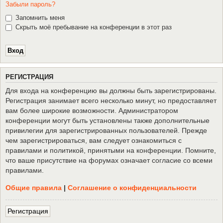
Забыли пароль?
Запомнить меня
Скрыть моё пребывание на конференции в этот раз
Р
Е
Г
И
С
Т
Р
А
Ц
И
Я
Для входа на конференцию вы должны быть зарегистрированы.
Регистрация занимает всего несколько минут, но предоставляет
вам более широкие возможности. Администратором
конференции могут быть установлены также дополнительные
привилегии для зарегистрированных пользователей. Прежде
чем зарегистрироваться, вам следует ознакомиться с
правилами и политикой, принятыми на конференции. Помните,
что ваше присутствие на форумах означает согласие со всеми
правилами.
Общие правила
|
Соглашение о конфиденциальности
Р
е
г
и
с
т
р
а
ц
и
я