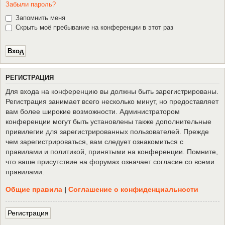
Забыли пароль?
Запомнить меня
Скрыть моё пребывание на конференции в этот раз
Р
Е
Г
И
С
Т
Р
А
Ц
И
Я
Для входа на конференцию вы должны быть зарегистрированы.
Регистрация занимает всего несколько минут, но предоставляет
вам более широкие возможности. Администратором
конференции могут быть установлены также дополнительные
привилегии для зарегистрированных пользователей. Прежде
чем зарегистрироваться, вам следует ознакомиться с
правилами и политикой, принятыми на конференции. Помните,
что ваше присутствие на форумах означает согласие со всеми
правилами.
Общие правила
|
Соглашение о конфиденциальности
Р
е
г
и
с
т
р
а
ц
и
я