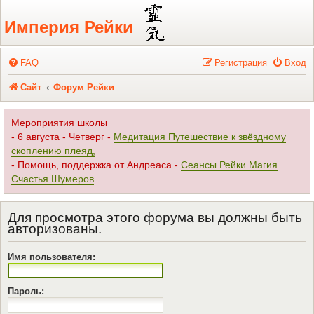
Регистрация
Империя Рейки
FAQ
Р
е
г
и
с
т
р
а
ц
и
я
Вход
Сайт
Форум Рейки
Мероприятия школы
- 6 августа - Четверг -
Медитация Путешествие к звёздному
скоплению плеяд,
- Помощь, поддержка от Андреаса -
Сеансы Рейки Магия
Счастья Шумеров
Для просмотра этого форума вы должны быть
авторизованы.
Имя пользователя:
Пароль: