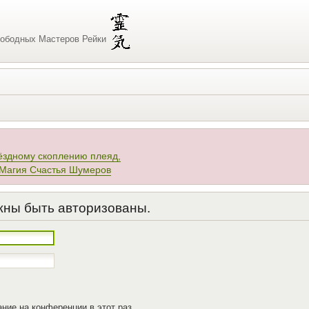
ободных Мастеров Рейки
ёздному скоплению плеяд,
 Магия Счастья Шумеров
жны быть авторизованы.
ние на конференции в этот раз