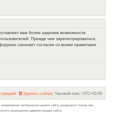
доставляет вам более широкие возможности.
ользователей. Прежде чем зарегистрироваться,
форумах означает согласие со всеми правилами.
с
т
р
а
ц
и
е
й
Удалить cookies
Часовой пояс:
UTC+03:00
е копирование материалов нашего сайта разрешено только при
ьменного разрешения администрации сайта.