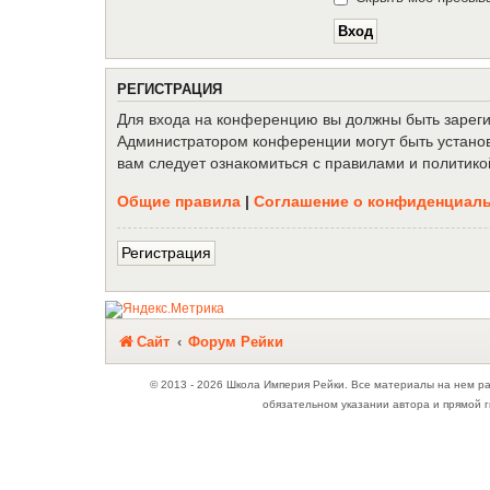
Р
Е
Г
И
С
Т
Р
А
Ц
И
Я
Для входа на конференцию вы должны быть зарегис
Администратором конференции могут быть установ
вам следует ознакомиться с правилами и политико
Общие правила
|
Соглашение о конфиденциал
Р
е
г
и
с
т
р
а
ц
и
я
Связаться с
Сайт
Форум Рейки
администрацией
© 2013 - 2026 Школа Империя Рейки. Все материалы на нем р
обязательном указании автора и прямой г