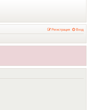
Р
е
г
и
с
т
р
а
ц
и
я
Вход