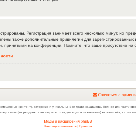
трированы. Регистрация занимает всего несколько минут, но пре
лены также дополнительные привилегии для зарегистрированных п
й, принятыми на конференции. Помните, что ваше присутствие на 
ьности
С
в
я
з
а
т
ь
с
я
с
а
д
м
и
н
и
азмещенные (контент), авторские и уникальны. Все права защищены. Полное или частично
иперссылки (не редирект и не закрыта от индексации поисковиками) на наш сайт, и с пис
Моды и расширения phpBB
Конфиденциальность
|
Правила