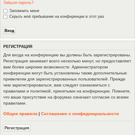
Забыли пароль?
Запомнить меня
Скрыть моё пребывание на конференции в этот раз
Р
Е
Г
И
С
Т
Р
А
Ц
И
Я
Для входа на конференцию вы должны быть зарегистрированы.
Регистрация занимает всего несколько минут, но предоставляет
вам более широкие возможности. Администратором
конференции могут быть установлены также дополнительные
привилегии для зарегистрированных пользователей. Прежде
чем зарегистрироваться, вам следует ознакомиться с
правилами и политикой, принятыми на конференции. Помните,
что ваше присутствие на форумах означает согласие со всеми
правилами.
Общие правила
|
Соглашение о конфиденциальности
Р
е
г
и
с
т
р
а
ц
и
я