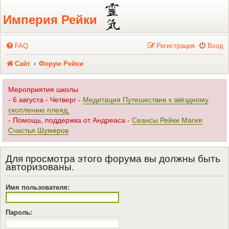
Регистрация
Империя Рейки
FAQ
Р
е
г
и
с
т
р
а
ц
и
я
Вход
Сайт
Форум Рейки
Мероприятия школы
- 6 августа - Четверг -
Медитация Путешествие к звёздному
скоплению плеяд,
- Помощь, поддержка от Андреаса -
Сеансы Рейки Магия
Счастья Шумеров
Для просмотра этого форума вы должны быть
авторизованы.
Имя пользователя:
Пароль: