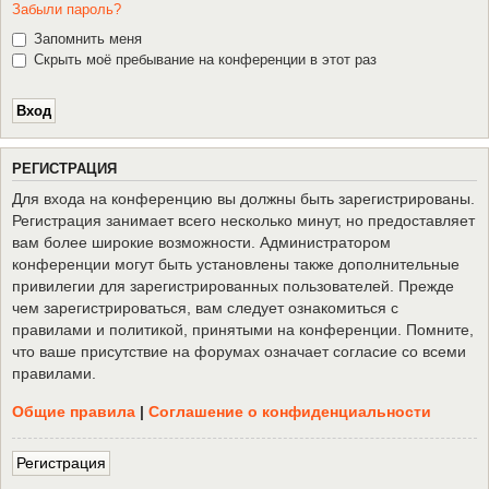
Забыли пароль?
Запомнить меня
Скрыть моё пребывание на конференции в этот раз
Р
Е
Г
И
С
Т
Р
А
Ц
И
Я
Для входа на конференцию вы должны быть зарегистрированы.
Регистрация занимает всего несколько минут, но предоставляет
вам более широкие возможности. Администратором
конференции могут быть установлены также дополнительные
привилегии для зарегистрированных пользователей. Прежде
чем зарегистрироваться, вам следует ознакомиться с
правилами и политикой, принятыми на конференции. Помните,
что ваше присутствие на форумах означает согласие со всеми
правилами.
Общие правила
|
Соглашение о конфиденциальности
Р
е
г
и
с
т
р
а
ц
и
я