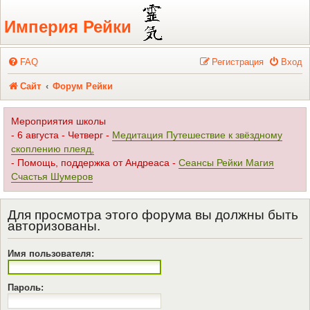
Регистрация
Империя Рейки
FAQ
Р
е
г
и
с
т
р
а
ц
и
я
Вход
Сайт
Форум Рейки
Мероприятия школы
- 6 августа - Четверг -
Медитация Путешествие к звёздному
скоплению плеяд,
- Помощь, поддержка от Андреаса -
Сеансы Рейки Магия
Счастья Шумеров
Для просмотра этого форума вы должны быть
авторизованы.
Имя пользователя:
Пароль: