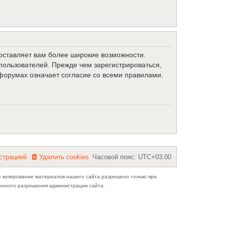
доставляет вам более широкие возможности.
ользователей. Прежде чем зарегистрироваться,
форумах означает согласие со всеми правилами.
с
т
р
а
ц
и
е
й
Удалить cookies
Часовой пояс:
UTC+03:00
е копирование материалов нашего сайта разрешено только при
ьменного разрешения администрации сайта.