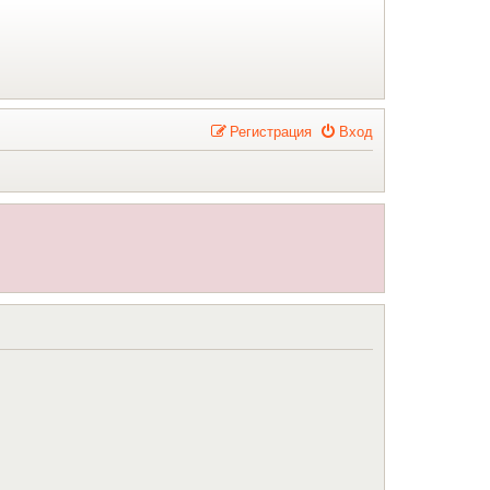
Р
е
г
и
с
т
р
а
ц
и
я
Вход