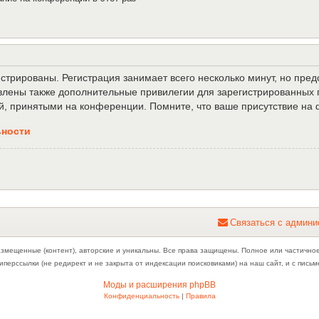
трированы. Регистрация занимает всего несколько минут, но пре
лены также дополнительные привилегии для зарегистрированных п
й, принятыми на конференции. Помните, что ваше присутствие на 
ьности
С
в
я
з
а
т
ь
с
я
с
а
д
м
и
н
и
азмещенные (контент), авторские и уникальны. Все права защищены. Полное или частично
иперссылки (не редирект и не закрыта от индексации поисковиками) на наш сайт, и с пис
Моды и расширения phpBB
Конфиденциальность
|
Правила