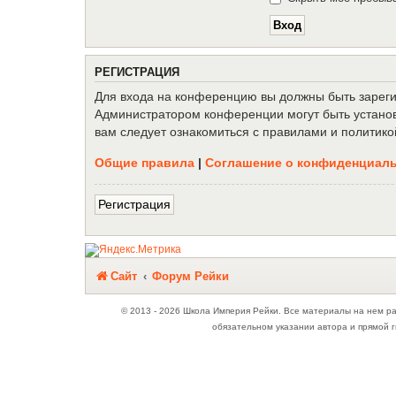
Р
Е
Г
И
С
Т
Р
А
Ц
И
Я
Для входа на конференцию вы должны быть зарегис
Администратором конференции могут быть установ
вам следует ознакомиться с правилами и политико
Общие правила
|
Соглашение о конфиденциал
Р
е
г
и
с
т
р
а
ц
и
я
Связаться с
Сайт
Форум Рейки
администрацией
© 2013 - 2026 Школа Империя Рейки. Все материалы на нем р
обязательном указании автора и прямой г