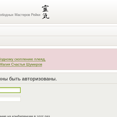
ободных Мастеров Рейки
ёздному скоплению плеяд,
 Магия Счастья Шумеров
жны быть авторизованы.
ние на конференции в этот раз