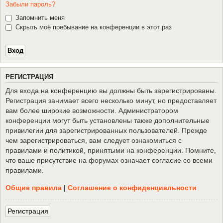
Забыли пароль?
Запомнить меня
Скрыть моё пребывание на конференции в этот раз
Р
Е
Г
И
С
Т
Р
А
Ц
И
Я
Для входа на конференцию вы должны быть зарегистрированы.
Регистрация занимает всего несколько минут, но предоставляет
вам более широкие возможности. Администратором
конференции могут быть установлены также дополнительные
привилегии для зарегистрированных пользователей. Прежде
чем зарегистрироваться, вам следует ознакомиться с
правилами и политикой, принятыми на конференции. Помните,
что ваше присутствие на форумах означает согласие со всеми
правилами.
Общие правила
|
Соглашение о конфиденциальности
Р
е
г
и
с
т
р
а
ц
и
я