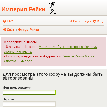
Регистрация
Империя Рейки
FAQ
Р
е
г
и
с
т
р
а
ц
и
я
Вход
Сайт
Форум Рейки
Мероприятия школы
- 6 августа - Четверг -
Медитация Путешествие к звёздному
скоплению плеяд,
- Помощь, поддержка от Андреаса -
Сеансы Рейки Магия
Счастья Шумеров
Для просмотра этого форума вы должны быть
авторизованы.
Имя пользователя:
Пароль: