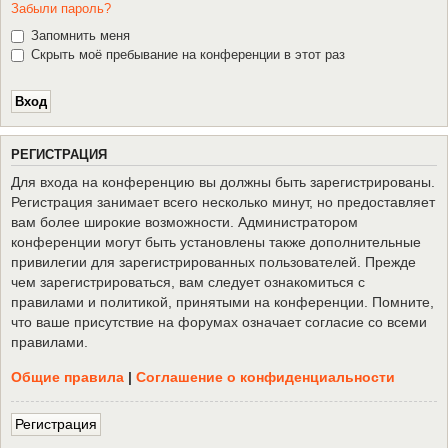
Забыли пароль?
Запомнить меня
Скрыть моё пребывание на конференции в этот раз
Р
Е
Г
И
С
Т
Р
А
Ц
И
Я
Для входа на конференцию вы должны быть зарегистрированы.
Регистрация занимает всего несколько минут, но предоставляет
вам более широкие возможности. Администратором
конференции могут быть установлены также дополнительные
привилегии для зарегистрированных пользователей. Прежде
чем зарегистрироваться, вам следует ознакомиться с
правилами и политикой, принятыми на конференции. Помните,
что ваше присутствие на форумах означает согласие со всеми
правилами.
Общие правила
|
Соглашение о конфиденциальности
Р
е
г
и
с
т
р
а
ц
и
я