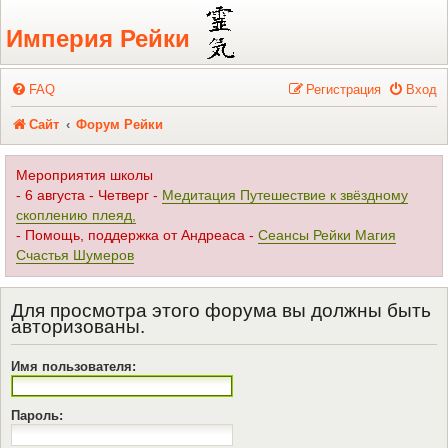
Регистрация
Империя Рейки
FAQ
Р
е
г
и
с
т
р
а
ц
и
я
Вход
Сайт
Форум Рейки
Мероприятия школы
- 6 августа - Четверг -
Медитация Путешествие к звёздному
скоплению плеяд,
- Помощь, поддержка от Андреаса -
Сеансы Рейки Магия
Счастья Шумеров
Для просмотра этого форума вы должны быть
авторизованы.
Имя пользователя:
Пароль: