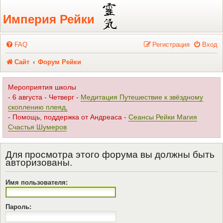
Регистрация
Империя Рейки
FAQ
Р
е
г
и
с
т
р
а
ц
и
я
Вход
Сайт
Форум Рейки
Мероприятия школы
- 6 августа - Четверг -
Медитация Путешествие к звёздному
скоплению плеяд,
- Помощь, поддержка от Андреаса -
Сеансы Рейки Магия
Счастья Шумеров
Для просмотра этого форума вы должны быть
авторизованы.
Имя пользователя:
Пароль: