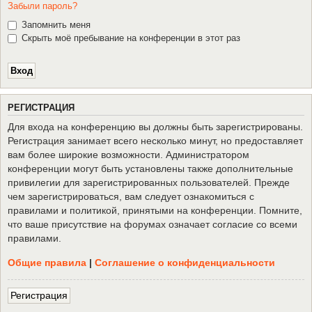
Забыли пароль?
Запомнить меня
Скрыть моё пребывание на конференции в этот раз
Р
Е
Г
И
С
Т
Р
А
Ц
И
Я
Для входа на конференцию вы должны быть зарегистрированы.
Регистрация занимает всего несколько минут, но предоставляет
вам более широкие возможности. Администратором
конференции могут быть установлены также дополнительные
привилегии для зарегистрированных пользователей. Прежде
чем зарегистрироваться, вам следует ознакомиться с
правилами и политикой, принятыми на конференции. Помните,
что ваше присутствие на форумах означает согласие со всеми
правилами.
Общие правила
|
Соглашение о конфиденциальности
Р
е
г
и
с
т
р
а
ц
и
я