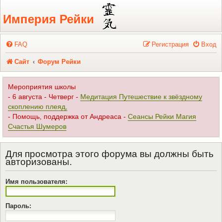
Регистрация
Империя Рейки
FAQ
Р
е
г
и
с
т
р
а
ц
и
я
Вход
Сайт
Форум Рейки
Мероприятия школы
- 6 августа - Четверг -
Медитация Путешествие к звёздному
скоплению плеяд,
- Помощь, поддержка от Андреаса -
Сеансы Рейки Магия
Счастья Шумеров
Для просмотра этого форума вы должны быть
авторизованы.
Имя пользователя:
Пароль: