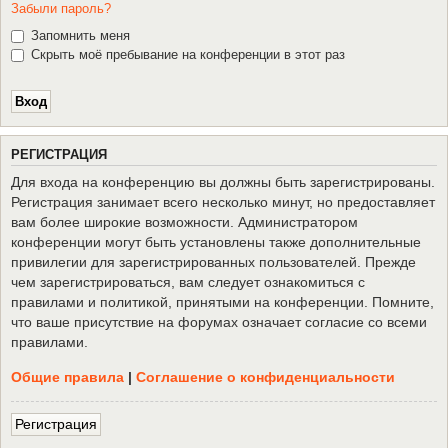
Забыли пароль?
Запомнить меня
Скрыть моё пребывание на конференции в этот раз
Р
Е
Г
И
С
Т
Р
А
Ц
И
Я
Для входа на конференцию вы должны быть зарегистрированы.
Регистрация занимает всего несколько минут, но предоставляет
вам более широкие возможности. Администратором
конференции могут быть установлены также дополнительные
привилегии для зарегистрированных пользователей. Прежде
чем зарегистрироваться, вам следует ознакомиться с
правилами и политикой, принятыми на конференции. Помните,
что ваше присутствие на форумах означает согласие со всеми
правилами.
Общие правила
|
Соглашение о конфиденциальности
Р
е
г
и
с
т
р
а
ц
и
я