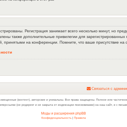
трированы. Регистрация занимает всего несколько минут, но пре
лены также дополнительные привилегии для зарегистрированных п
й, принятыми на конференции. Помните, что ваше присутствие на 
ьности
С
в
я
з
а
т
ь
с
я
с
а
д
м
и
н
и
азмещенные (контент), авторские и уникальны. Все права защищены. Полное или частично
иперссылки (не редирект и не закрыта от индексации поисковиками) на наш сайт, и с пис
Моды и расширения phpBB
Конфиденциальность
|
Правила