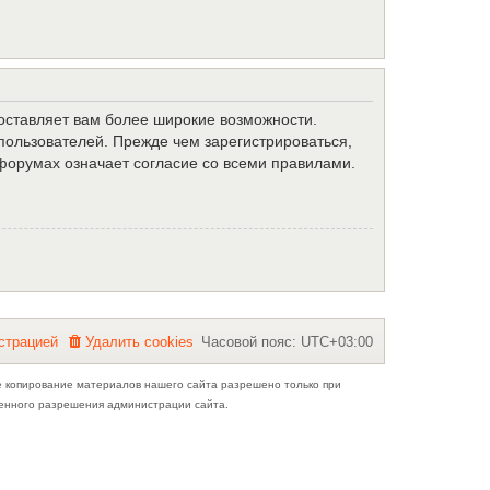
доставляет вам более широкие возможности.
ользователей. Прежде чем зарегистрироваться,
форумах означает согласие со всеми правилами.
с
т
р
а
ц
и
е
й
Удалить cookies
Часовой пояс:
UTC+03:00
е копирование материалов нашего сайта разрешено только при
ьменного разрешения администрации сайта.