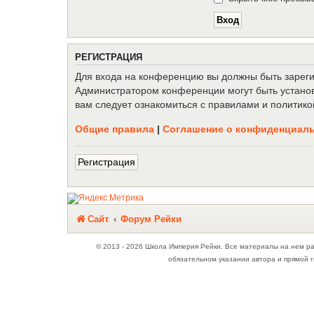
Р
Е
Г
И
С
Т
Р
А
Ц
И
Я
Для входа на конференцию вы должны быть зарегис
Администратором конференции могут быть установ
вам следует ознакомиться с правилами и политико
Общие правила
|
Соглашение о конфиденциал
Р
е
г
и
с
т
р
а
ц
и
я
Связаться с
Сайт
Форум Рейки
администрацией
© 2013 - 2026 Школа Империя Рейки. Все материалы на нем р
обязательном указании автора и прямой г