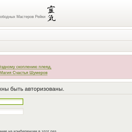
ободных Мастеров Рейки
ёздному скоплению плеяд,
 Магия Счастья Шумеров
жны быть авторизованы.
ние на конференции в этот раз