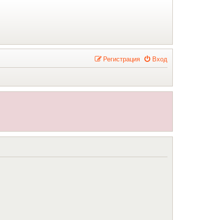
Р
е
г
и
с
т
р
а
ц
и
я
Вход