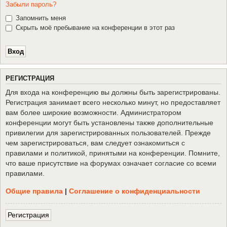
Забыли пароль?
Запомнить меня
Скрыть моё пребывание на конференции в этот раз
Р
Е
Г
И
С
Т
Р
А
Ц
И
Я
Для входа на конференцию вы должны быть зарегистрированы.
Регистрация занимает всего несколько минут, но предоставляет
вам более широкие возможности. Администратором
конференции могут быть установлены также дополнительные
привилегии для зарегистрированных пользователей. Прежде
чем зарегистрироваться, вам следует ознакомиться с
правилами и политикой, принятыми на конференции. Помните,
что ваше присутствие на форумах означает согласие со всеми
правилами.
Общие правила
|
Соглашение о конфиденциальности
Р
е
г
и
с
т
р
а
ц
и
я