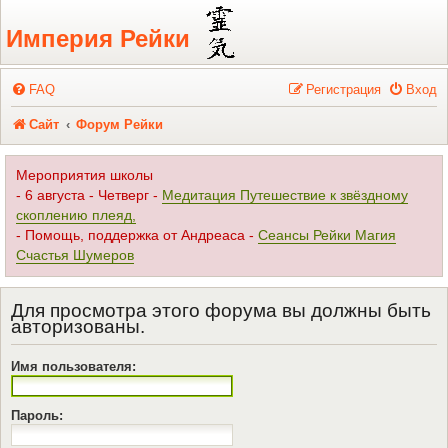
Регистрация
Империя Рейки
FAQ
Р
е
г
и
с
т
р
а
ц
и
я
Вход
Сайт
Форум Рейки
Мероприятия школы
- 6 августа - Четверг -
Медитация Путешествие к звёздному
скоплению плеяд,
- Помощь, поддержка от Андреаса -
Сеансы Рейки Магия
Счастья Шумеров
Для просмотра этого форума вы должны быть
авторизованы.
Имя пользователя:
Пароль: