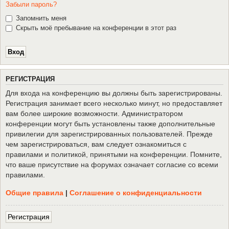
Забыли пароль?
Запомнить меня
Скрыть моё пребывание на конференции в этот раз
Р
Е
Г
И
С
Т
Р
А
Ц
И
Я
Для входа на конференцию вы должны быть зарегистрированы.
Регистрация занимает всего несколько минут, но предоставляет
вам более широкие возможности. Администратором
конференции могут быть установлены также дополнительные
привилегии для зарегистрированных пользователей. Прежде
чем зарегистрироваться, вам следует ознакомиться с
правилами и политикой, принятыми на конференции. Помните,
что ваше присутствие на форумах означает согласие со всеми
правилами.
Общие правила
|
Соглашение о конфиденциальности
Р
е
г
и
с
т
р
а
ц
и
я