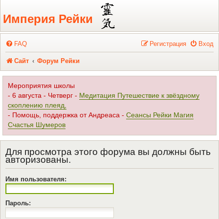
Регистрация
Империя Рейки
FAQ
Р
е
г
и
с
т
р
а
ц
и
я
Вход
Сайт
Форум Рейки
Мероприятия школы
- 6 августа - Четверг -
Медитация Путешествие к звёздному
скоплению плеяд,
- Помощь, поддержка от Андреаса -
Сеансы Рейки Магия
Счастья Шумеров
Для просмотра этого форума вы должны быть
авторизованы.
Имя пользователя:
Пароль: