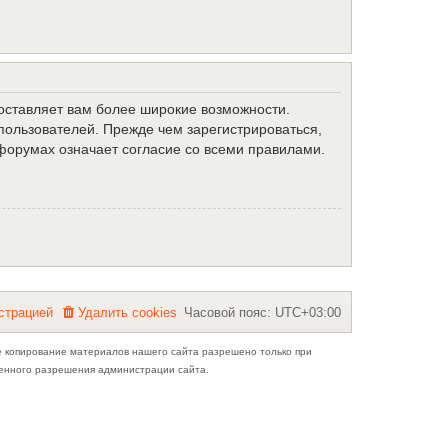
доставляет вам более широкие возможности.
ользователей. Прежде чем зарегистрироваться,
форумах означает согласие со всеми правилами.
с
т
р
а
ц
и
е
й
Удалить cookies
Часовой пояс:
UTC+03:00
е копирование материалов нашего сайта разрешено только при
ьменного разрешения администрации сайта.