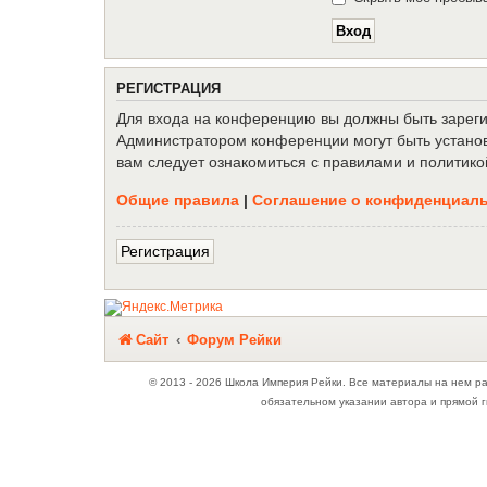
Р
Е
Г
И
С
Т
Р
А
Ц
И
Я
Для входа на конференцию вы должны быть зарегис
Администратором конференции могут быть установ
вам следует ознакомиться с правилами и политико
Общие правила
|
Соглашение о конфиденциал
Р
е
г
и
с
т
р
а
ц
и
я
Связаться с
Сайт
Форум Рейки
администрацией
© 2013 - 2026 Школа Империя Рейки. Все материалы на нем р
обязательном указании автора и прямой г