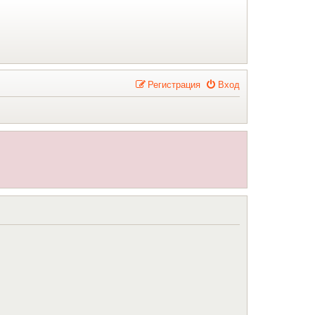
Р
е
г
и
с
т
р
а
ц
и
я
Вход