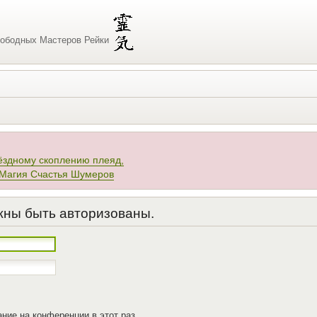
ободных Мастеров Рейки
ёздному скоплению плеяд,
 Магия Счастья Шумеров
жны быть авторизованы.
ние на конференции в этот раз