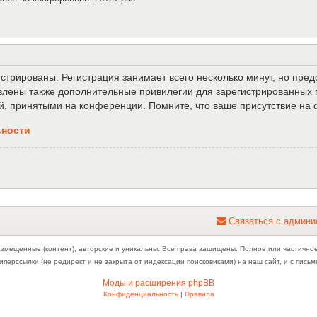
трированы. Регистрация занимает всего несколько минут, но пре
лены также дополнительные привилегии для зарегистрированных п
й, принятыми на конференции. Помните, что ваше присутствие на 
ьности
С
в
я
з
а
т
ь
с
я
с
а
д
м
и
н
и
азмещенные (контент), авторские и уникальны. Все права защищены. Полное или частично
иперссылки (не редирект и не закрыта от индексации поисковиками) на наш сайт, и с пис
Моды и расширения phpBB
Конфиденциальность
|
Правила