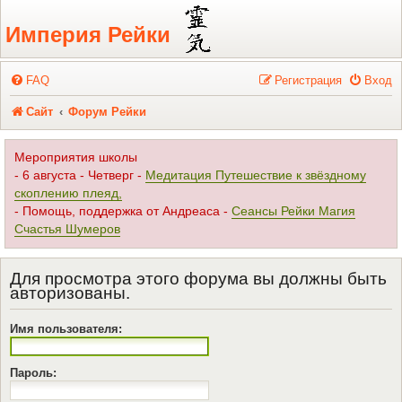
Регистрация
Империя Рейки
FAQ
Р
е
г
и
с
т
р
а
ц
и
я
Вход
Сайт
Форум Рейки
Мероприятия школы
- 6 августа - Четверг -
Медитация Путешествие к звёздному
скоплению плеяд,
- Помощь, поддержка от Андреаса -
Сеансы Рейки Магия
Счастья Шумеров
Для просмотра этого форума вы должны быть
авторизованы.
Имя пользователя:
Пароль: