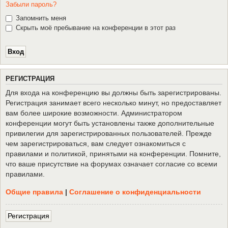
Забыли пароль?
Запомнить меня
Скрыть моё пребывание на конференции в этот раз
Р
Е
Г
И
С
Т
Р
А
Ц
И
Я
Для входа на конференцию вы должны быть зарегистрированы.
Регистрация занимает всего несколько минут, но предоставляет
вам более широкие возможности. Администратором
конференции могут быть установлены также дополнительные
привилегии для зарегистрированных пользователей. Прежде
чем зарегистрироваться, вам следует ознакомиться с
правилами и политикой, принятыми на конференции. Помните,
что ваше присутствие на форумах означает согласие со всеми
правилами.
Общие правила
|
Соглашение о конфиденциальности
Р
е
г
и
с
т
р
а
ц
и
я