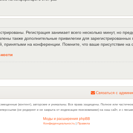
трированы. Регистрация занимает всего несколько минут, но пре
лены также дополнительные привилегии для зарегистрированных п
й, принятыми на конференции. Помните, что ваше присутствие на 
ьности
С
в
я
з
а
т
ь
с
я
с
а
д
м
и
н
и
азмещенные (контент), авторские и уникальны. Все права защищены. Полное или частично
иперссылки (не редирект и не закрыта от индексации поисковиками) на наш сайт, и с пис
Моды и расширения phpBB
Конфиденциальность
|
Правила