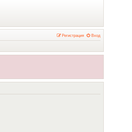
Р
е
г
и
с
т
р
а
ц
и
я
Вход