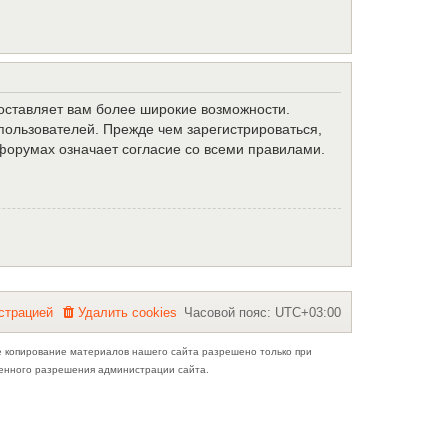
доставляет вам более широкие возможности.
ользователей. Прежде чем зарегистрироваться,
форумах означает согласие со всеми правилами.
с
т
р
а
ц
и
е
й
Удалить cookies
Часовой пояс:
UTC+03:00
е копирование материалов нашего сайта разрешено только при
ьменного разрешения администрации сайта.