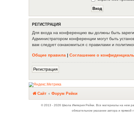
Р
Е
Г
И
С
Т
Р
А
Ц
И
Я
Для входа на конференцию вы должны быть зарегис
Администратором конференции могут быть установ
вам следует ознакомиться с правилами и политико
Общие правила
|
Соглашение о конфиденциал
Р
е
г
и
с
т
р
а
ц
и
я
Связаться с
Сайт
Форум Рейки
администрацией
© 2013 - 2026 Школа Империя Рейки. Все материалы на нем р
обязательном указании автора и прямой г