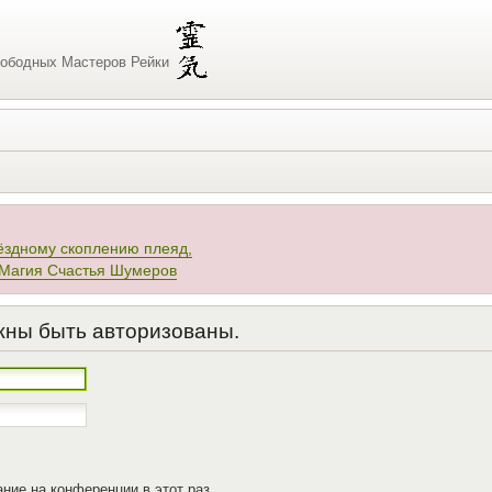
ободных Мастеров Рейки
ёздному скоплению плеяд,
 Магия Счастья Шумеров
жны быть авторизованы.
ние на конференции в этот раз