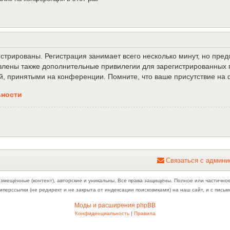
трированы. Регистрация занимает всего несколько минут, но пре
лены также дополнительные привилегии для зарегистрированных п
й, принятыми на конференции. Помните, что ваше присутствие на 
ьности
С
в
я
з
а
т
ь
с
я
с
а
д
м
и
н
и
азмещенные (контент), авторские и уникальны. Все права защищены. Полное или частично
иперссылки (не редирект и не закрыта от индексации поисковиками) на наш сайт, и с пис
Моды и расширения phpBB
Конфиденциальность
|
Правила