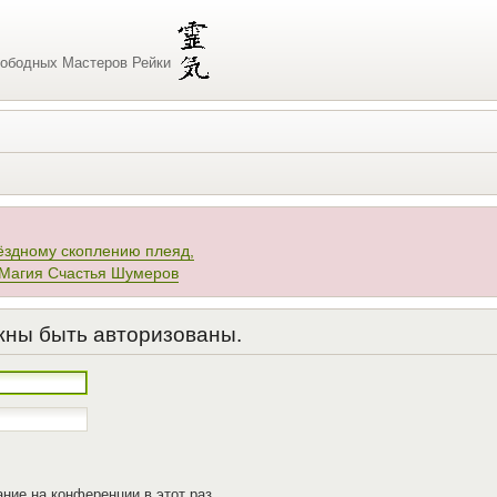
ободных Мастеров Рейки
ёздному скоплению плеяд,
 Магия Счастья Шумеров
жны быть авторизованы.
ние на конференции в этот раз