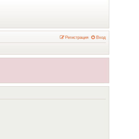
Р
е
г
и
с
т
р
а
ц
и
я
Вход