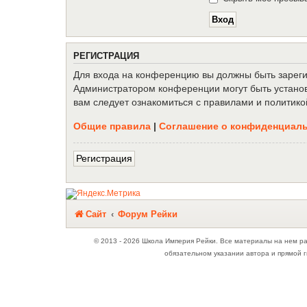
Р
Е
Г
И
С
Т
Р
А
Ц
И
Я
Для входа на конференцию вы должны быть зарегис
Администратором конференции могут быть установ
вам следует ознакомиться с правилами и политико
Общие правила
|
Соглашение о конфиденциал
Р
е
г
и
с
т
р
а
ц
и
я
Связаться с
Сайт
Форум Рейки
администрацией
© 2013 - 2026 Школа Империя Рейки. Все материалы на нем р
обязательном указании автора и прямой г