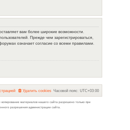
доставляет вам более широкие возможности.
ользователей. Прежде чем зарегистрироваться,
форумах означает согласие со всеми правилами.
с
т
р
а
ц
и
е
й
Удалить cookies
Часовой пояс:
UTC+03:00
е копирование материалов нашего сайта разрешено только при
ьменного разрешения администрации сайта.