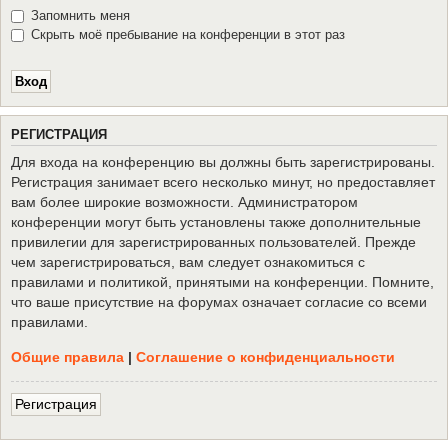
Запомнить меня
Скрыть моё пребывание на конференции в этот раз
Р
Е
Г
И
С
Т
Р
А
Ц
И
Я
Для входа на конференцию вы должны быть зарегистрированы.
Регистрация занимает всего несколько минут, но предоставляет
вам более широкие возможности. Администратором
конференции могут быть установлены также дополнительные
привилегии для зарегистрированных пользователей. Прежде
чем зарегистрироваться, вам следует ознакомиться с
правилами и политикой, принятыми на конференции. Помните,
что ваше присутствие на форумах означает согласие со всеми
правилами.
Общие правила
|
Соглашение о конфиденциальности
Р
е
г
и
с
т
р
а
ц
и
я