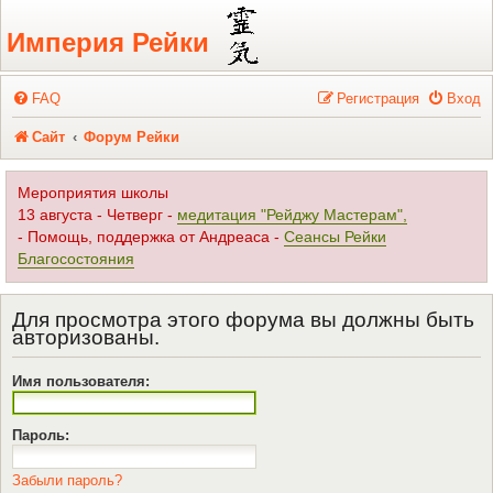
Регистрация
Империя Рейки
FAQ
Р
е
г
и
с
т
р
а
ц
и
я
Вход
Сайт
Форум Рейки
Мероприятия школы
13 августа - Четверг -
медитация "Рейджу Мастерам",
- Помощь, поддержка от Андреаса -
Сеансы Рейки
Благосостояния
Для просмотра этого форума вы должны быть
авторизованы.
Имя пользователя:
Пароль:
Забыли пароль?