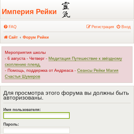
Регистрация
Империя Рейки
FAQ
Р
е
г
и
с
т
р
а
ц
и
я
Вход
Сайт
Форум Рейки
Мероприятия школы
- 6 августа - Четверг -
Медитация Путешествие к звёздному
скоплению плеяд,
- Помощь, поддержка от Андреаса -
Сеансы Рейки Магия
Счастья Шумеров
Для просмотра этого форума вы должны быть
авторизованы.
Имя пользователя:
Пароль: