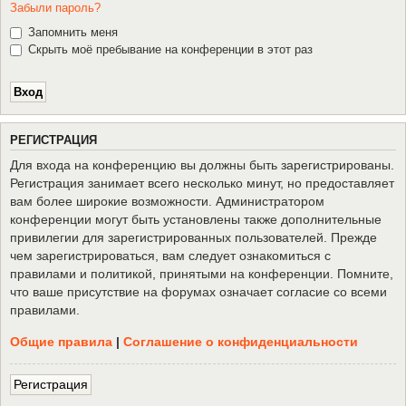
Забыли пароль?
Запомнить меня
Скрыть моё пребывание на конференции в этот раз
Р
Е
Г
И
С
Т
Р
А
Ц
И
Я
Для входа на конференцию вы должны быть зарегистрированы.
Регистрация занимает всего несколько минут, но предоставляет
вам более широкие возможности. Администратором
конференции могут быть установлены также дополнительные
привилегии для зарегистрированных пользователей. Прежде
чем зарегистрироваться, вам следует ознакомиться с
правилами и политикой, принятыми на конференции. Помните,
что ваше присутствие на форумах означает согласие со всеми
правилами.
Общие правила
|
Соглашение о конфиденциальности
Р
е
г
и
с
т
р
а
ц
и
я