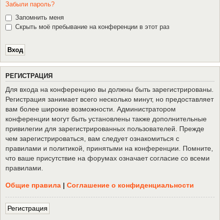
Забыли пароль?
Запомнить меня
Скрыть моё пребывание на конференции в этот раз
Р
Е
Г
И
С
Т
Р
А
Ц
И
Я
Для входа на конференцию вы должны быть зарегистрированы.
Регистрация занимает всего несколько минут, но предоставляет
вам более широкие возможности. Администратором
конференции могут быть установлены также дополнительные
привилегии для зарегистрированных пользователей. Прежде
чем зарегистрироваться, вам следует ознакомиться с
правилами и политикой, принятыми на конференции. Помните,
что ваше присутствие на форумах означает согласие со всеми
правилами.
Общие правила
|
Соглашение о конфиденциальности
Р
е
г
и
с
т
р
а
ц
и
я