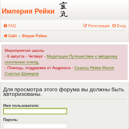
Регистрация
Империя Рейки
FAQ
Р
е
г
и
с
т
р
а
ц
и
я
Вход
Сайт
Форум Рейки
Мероприятия школы
- 6 августа - Четверг -
Медитация Путешествие к звёздному
скоплению плеяд,
- Помощь, поддержка от Андреаса -
Сеансы Рейки Магия
Счастья Шумеров
Для просмотра этого форума вы должны быть
авторизованы.
Имя пользователя:
Пароль: