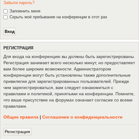
Забыли пароль?
Запомнить меня
Скрыть моё пребывание на конференции в этот раз
Р
Е
Г
И
С
Т
Р
А
Ц
И
Я
Для входа на конференцию вы должны быть зарегистрированы.
Регистрация занимает всего несколько минут, но предоставляет
вам более широкие возможности. Администратором
конференции могут быть установлены также дополнительные
привилегии для зарегистрированных пользователей. Прежде
чем зарегистрироваться, вам следует ознакомиться с
правилами и политикой, принятыми на конференции. Помните,
что ваше присутствие на форумах означает согласие со всеми
правилами.
Общие правила
|
Соглашение о конфиденциальности
Р
е
г
и
с
т
р
а
ц
и
я