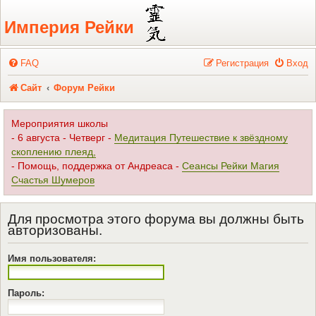
Регистрация
Империя Рейки
FAQ
Р
е
г
и
с
т
р
а
ц
и
я
Вход
Сайт
Форум Рейки
Мероприятия школы
- 6 августа - Четверг -
Медитация Путешествие к звёздному
скоплению плеяд,
- Помощь, поддержка от Андреаса -
Сеансы Рейки Магия
Счастья Шумеров
Для просмотра этого форума вы должны быть
авторизованы.
Имя пользователя:
Пароль: