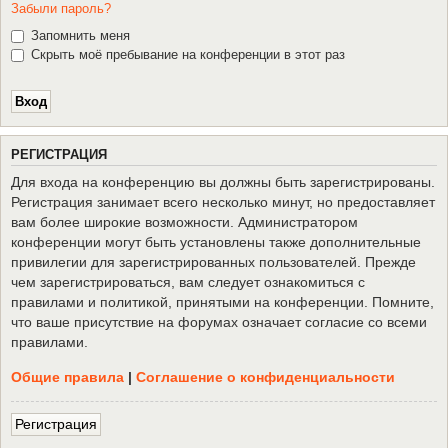
Забыли пароль?
Запомнить меня
Скрыть моё пребывание на конференции в этот раз
Р
Е
Г
И
С
Т
Р
А
Ц
И
Я
Для входа на конференцию вы должны быть зарегистрированы.
Регистрация занимает всего несколько минут, но предоставляет
вам более широкие возможности. Администратором
конференции могут быть установлены также дополнительные
привилегии для зарегистрированных пользователей. Прежде
чем зарегистрироваться, вам следует ознакомиться с
правилами и политикой, принятыми на конференции. Помните,
что ваше присутствие на форумах означает согласие со всеми
правилами.
Общие правила
|
Соглашение о конфиденциальности
Р
е
г
и
с
т
р
а
ц
и
я