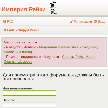
Регистрация
Империя Рейки
FAQ
Р
е
г
и
с
т
р
а
ц
и
я
Вход
Сайт
Форум Рейки
Мероприятия школы
- 6 августа - Четверг -
Медитация Путешествие к звёздному
скоплению плеяд,
- Помощь, поддержка от Андреаса -
Сеансы Рейки Магия
Счастья Шумеров
Для просмотра этого форума вы должны быть
авторизованы.
Имя пользователя:
Пароль: