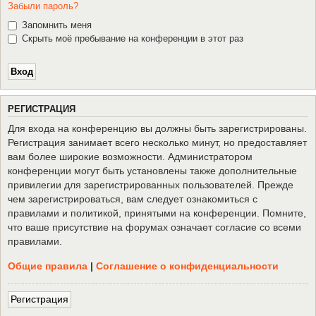
Забыли пароль?
Запомнить меня
Скрыть моё пребывание на конференции в этот раз
Р
Е
Г
И
С
Т
Р
А
Ц
И
Я
Для входа на конференцию вы должны быть зарегистрированы.
Регистрация занимает всего несколько минут, но предоставляет
вам более широкие возможности. Администратором
конференции могут быть установлены также дополнительные
привилегии для зарегистрированных пользователей. Прежде
чем зарегистрироваться, вам следует ознакомиться с
правилами и политикой, принятыми на конференции. Помните,
что ваше присутствие на форумах означает согласие со всеми
правилами.
Общие правила
|
Соглашение о конфиденциальности
Р
е
г
и
с
т
р
а
ц
и
я