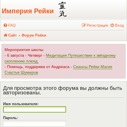
Регистрация
Империя Рейки
FAQ
Р
е
г
и
с
т
р
а
ц
и
я
Вход
Сайт
Форум Рейки
Мероприятия школы
- 6 августа - Четверг -
Медитация Путешествие к звёздному
скоплению плеяд,
- Помощь, поддержка от Андреаса -
Сеансы Рейки Магия
Счастья Шумеров
Для просмотра этого форума вы должны быть
авторизованы.
Имя пользователя:
Пароль: