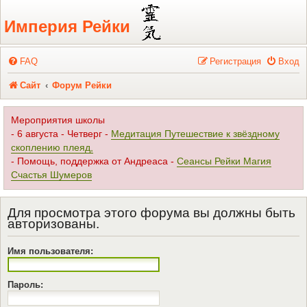
Регистрация
Империя Рейки
FAQ
Р
е
г
и
с
т
р
а
ц
и
я
Вход
Сайт
Форум Рейки
Мероприятия школы
- 6 августа - Четверг -
Медитация Путешествие к звёздному
скоплению плеяд,
- Помощь, поддержка от Андреаса -
Сеансы Рейки Магия
Счастья Шумеров
Для просмотра этого форума вы должны быть
авторизованы.
Имя пользователя:
Пароль: