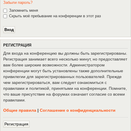
Забыли пароль?
Запомнить меня
Скрыть моё пребывание на конференции в этот раз
Р
Е
Г
И
С
Т
Р
А
Ц
И
Я
Для входа на конференцию вы должны быть зарегистрированы.
Регистрация занимает всего несколько минут, но предоставляет
вам более широкие возможности. Администратором
конференции могут быть установлены также дополнительные
привилегии для зарегистрированных пользователей. Прежде
чем зарегистрироваться, вам следует ознакомиться с
правилами и политикой, принятыми на конференции. Помните,
что ваше присутствие на форумах означает согласие со всеми
правилами.
Общие правила
|
Соглашение о конфиденциальности
Р
е
г
и
с
т
р
а
ц
и
я